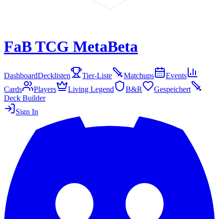
FaB TCG Meta
Beta
Dashboard
Decklisten
Tier-Liste
Matchups
Events
Cards
Players
Living Legend
B&R
Gespeichert
Deck Builder
Sign In