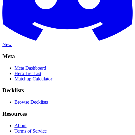
New
Meta
Meta Dashboard
Hero Tier List
Matchup Calculator
Decklists
Browse Decklists
Resources
About
Terms of Service