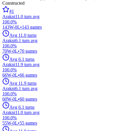
Constructed
#1
Arakni
11.0 turn avg
100.0
%
143
W-
0
L
•
143
games
Avg
11.0
turns
Arakni
6.1 turn avg
100.0
%
70
W-
0
L
•
70
games
Avg
6.1
turns
Arakni
11.9 turn avg
100.0
%
66
W-
0
L
•
66
games
Avg
11.9
turns
Arakni
6.1 turn avg
100.0
%
60
W-
0
L
•
60
games
Avg
6.1
turns
Arakni
11.0 turn avg
100.0
%
55
W-
0
L
•
55
games