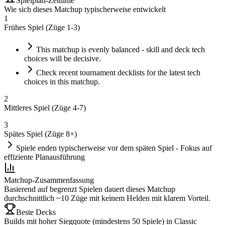
Spielplan-Zeitlinie
Wie sich dieses Matchup typischerweise entwickelt
1
Frühes Spiel (Züge 1-3)
This matchup is evenly balanced - skill and deck tech
choices will be decisive.
Check recent tournament decklists for the latest tech
choices in this matchup.
2
Mittleres Spiel (Züge 4-7)
3
Spätes Spiel (Züge 8+)
Spiele enden typischerweise vor dem späten Spiel - Fokus auf
effiziente Planausführung
Matchup-Zusammenfassung
Basierend auf begrenzt Spielen dauert dieses Matchup
durchschnittlich ~10 Züge mit keinem Helden mit klarem Vorteil.
Beste Decks
Builds mit hoher Siegquote (mindestens 50 Spiele) in Classic