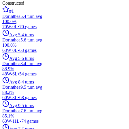
Constructed
#1
Dorinthea
5.4 turn avg
100.0
%
70
W-
0
L
•
70
games
Avg
5.4
turns
Dorinthea
5.6 turn avg
100.0
%
63
W-
0
L
•
63
games
Avg
5.6
turns
Dorinthea
8.4 turn avg
88.9
%
48
W-
6
L
•
54
games
Avg
8.4
turns
Dorinthea
9.5 turn avg
88.2
%
60
W-
8
L
•
68
games
Avg
9.5
turns
Dorinthea
7.6 turn avg
85.1
%
63
W-
11
L
•
74
games