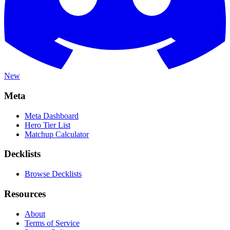
New
Meta
Meta Dashboard
Hero Tier List
Matchup Calculator
Decklists
Browse Decklists
Resources
About
Terms of Service