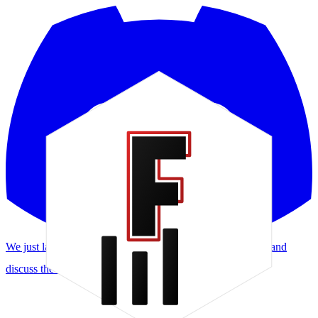
We just launched a Discord! Request features, report bugs, and
discuss the meta.