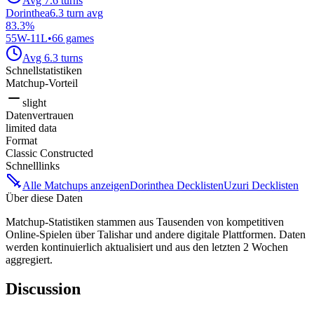
Avg
7.6
turns
Dorinthea
6.3 turn avg
83.3
%
55
W-
11
L
•
66
games
Avg
6.3
turns
Schnellstatistiken
Matchup-Vorteil
slight
Datenvertrauen
limited data
Format
Classic Constructed
Schnelllinks
Alle Matchups anzeigen
Dorinthea Decklisten
Uzuri Decklisten
Über diese Daten
Matchup-Statistiken stammen aus Tausenden von kompetitiven
Online-Spielen über Talishar und andere digitale Plattformen. Daten
werden kontinuierlich aktualisiert und aus den letzten 2 Wochen
aggregiert.
Discussion