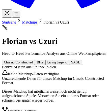
Startseite
Matchups
Florian vs Uzuri
Florian vs Uzuri
Head-to-Head Performance-Analyse aus Online-Wettkampfspielen
Classic Constructed
Blitz
Living Legend
SAGE
Echtzeit-Daten aus Online-Spielen
Keine Matchup-Daten verfügbar
Unzureichende Daten für dieses Matchup im Classic Constructed
Format
Dieses Matchup hat möglicherweise noch nicht genug
aufgezeichnete Spiele. Versuchen Sie ein anderes Format oder
schauen Sie später wieder vorbei.