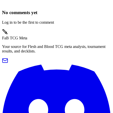
No comments yet
Log in to be the first to comment
FaB TCG Meta
Your source for Flesh and Blood TCG meta analysis, tournament
results, and decklists.