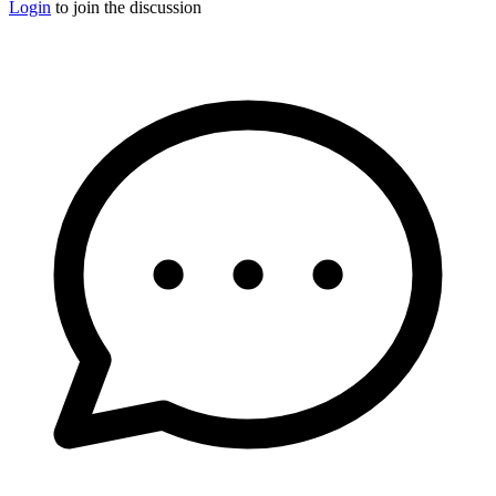
Login
to join the discussion