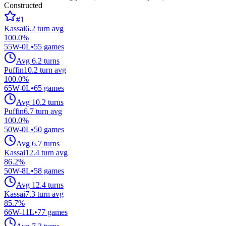
Constructed
#1
Kassai
6.2 turn avg
100.0
%
55
W-
0
L
•
55
games
Avg
6.2
turns
Puffin
10.2 turn avg
100.0
%
65
W-
0
L
•
65
games
Avg
10.2
turns
Puffin
6.7 turn avg
100.0
%
50
W-
0
L
•
50
games
Avg
6.7
turns
Kassai
12.4 turn avg
86.2
%
50
W-
8
L
•
58
games
Avg
12.4
turns
Kassai
7.3 turn avg
85.7
%
66
W-
11
L
•
77
games