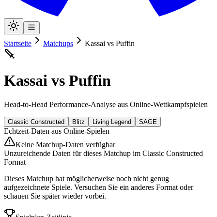
Startseite
Matchups
Kassai vs Puffin
Kassai vs Puffin
Head-to-Head Performance-Analyse aus Online-Wettkampfspielen
Classic Constructed
Blitz
Living Legend
SAGE
Echtzeit-Daten aus Online-Spielen
Keine Matchup-Daten verfügbar
Unzureichende Daten für dieses Matchup im Classic Constructed
Format
Dieses Matchup hat möglicherweise noch nicht genug
aufgezeichnete Spiele. Versuchen Sie ein anderes Format oder
schauen Sie später wieder vorbei.