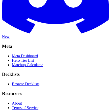
New
Meta
Meta Dashboard
Hero Tier List
Matchup Calculator
Decklists
Browse Decklists
Resources
About
Terms of Service