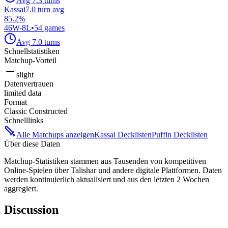
Avg
7.3
turns
Kassai
7.0 turn avg
85.2
%
46
W-
8
L
•
54
games
Avg
7.0
turns
Schnellstatistiken
Matchup-Vorteil
slight
Datenvertrauen
limited data
Format
Classic Constructed
Schnelllinks
Alle Matchups anzeigen
Kassai Decklisten
Puffin Decklisten
Über diese Daten
Matchup-Statistiken stammen aus Tausenden von kompetitiven
Online-Spielen über Talishar und andere digitale Plattformen. Daten
werden kontinuierlich aktualisiert und aus den letzten 2 Wochen
aggregiert.
Discussion