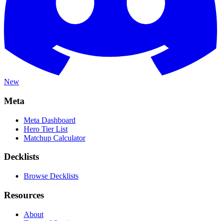
New
Meta
Meta Dashboard
Hero Tier List
Matchup Calculator
Decklists
Browse Decklists
Resources
About