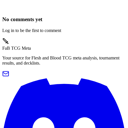
No comments yet
Log in to be the first to comment
FaB TCG Meta
Your source for Flesh and Blood TCG meta analysis, tournament
results, and decklists.