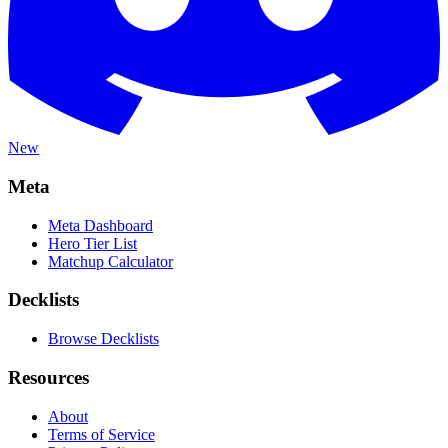
New
Meta
Meta Dashboard
Hero Tier List
Matchup Calculator
Decklists
Browse Decklists
Resources
About
Terms of Service