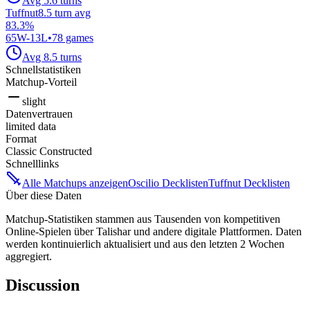
Avg
5.6
turns
Tuffnut
8.5 turn avg
83.3
%
65
W-
13
L
•
78
games
Avg
8.5
turns
Schnellstatistiken
Matchup-Vorteil
slight
Datenvertrauen
limited data
Format
Classic Constructed
Schnelllinks
Alle Matchups anzeigen
Oscilio Decklisten
Tuffnut Decklisten
Über diese Daten
Matchup-Statistiken stammen aus Tausenden von kompetitiven
Online-Spielen über Talishar und andere digitale Plattformen. Daten
werden kontinuierlich aktualisiert und aus den letzten 2 Wochen
aggregiert.
Discussion