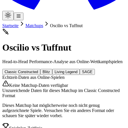
Startseite
Matchups
Oscilio vs Tuffnut
Oscilio vs Tuffnut
Head-to-Head Performance-Analyse aus Online-Wettkampfspielen
Classic Constructed
Blitz
Living Legend
SAGE
Echtzeit-Daten aus Online-Spielen
Keine Matchup-Daten verfügbar
Unzureichende Daten für dieses Matchup im Classic Constructed
Format
Dieses Matchup hat möglicherweise noch nicht genug
aufgezeichnete Spiele. Versuchen Sie ein anderes Format oder
schauen Sie später wieder vorbei.