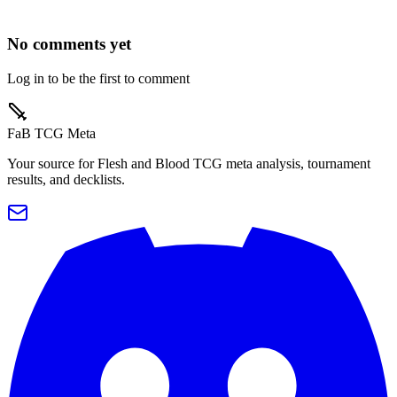
No comments yet
Log in to be the first to comment
FaB TCG Meta
Your source for Flesh and Blood TCG meta analysis, tournament
results, and decklists.