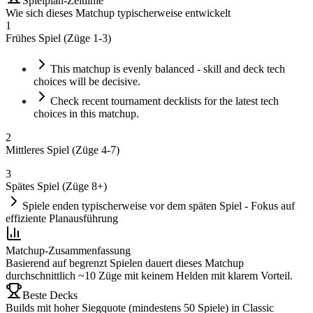
Spielplan-Zeitlinie
Wie sich dieses Matchup typischerweise entwickelt
1
Frühes Spiel (Züge 1-3)
This matchup is evenly balanced - skill and deck tech
choices will be decisive.
Check recent tournament decklists for the latest tech
choices in this matchup.
2
Mittleres Spiel (Züge 4-7)
3
Spätes Spiel (Züge 8+)
Spiele enden typischerweise vor dem späten Spiel - Fokus auf
effiziente Planausführung
Matchup-Zusammenfassung
Basierend auf begrenzt Spielen dauert dieses Matchup
durchschnittlich ~10 Züge mit keinem Helden mit klarem Vorteil.
Beste Decks
Builds mit hoher Siegquote (mindestens 50 Spiele) in Classic