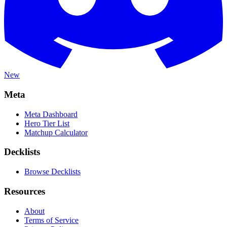
New
Meta
Meta Dashboard
Hero Tier List
Matchup Calculator
Decklists
Browse Decklists
Resources
About
Terms of Service