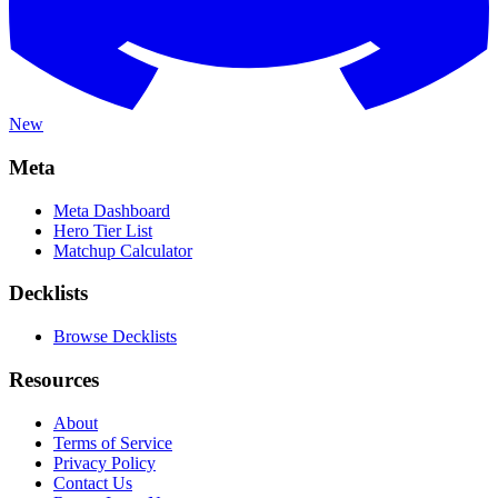
New
Meta
Meta Dashboard
Hero Tier List
Matchup Calculator
Decklists
Browse Decklists
Resources
About
Terms of Service
Privacy Policy
Contact Us