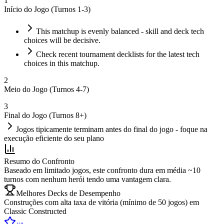
1
Início do Jogo (Turnos 1-3)
This matchup is evenly balanced - skill and deck tech
choices will be decisive.
Check recent tournament decklists for the latest tech
choices in this matchup.
2
Meio do Jogo (Turnos 4-7)
3
Final do Jogo (Turnos 8+)
Jogos tipicamente terminam antes do final do jogo - foque na
execução eficiente do seu plano
Resumo do Confronto
Baseado em limitado jogos, este confronto dura em média ~10
turnos com nenhum herói tendo uma vantagem clara.
Melhores Decks de Desempenho
Construções com alta taxa de vitória (mínimo de 50 jogos) em
Classic Constructed